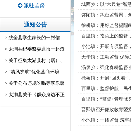
城西乡：以“六尺巷”智
派驻监督
弥陀镇：织密监督网，
通知公告
徐桥镇：用好监督提醒函
百里镇：指尖上的监督，
> 致全县学生家长的一封信
小池镇：开展专项监督
> 太湖县纪委监委通报一起澄
天华镇：主动监督 保障
> 关于征集太湖县村（居）、
汤泉乡：强化春耕监督 
> “清风护航”优化营商环境
徐桥镇：开展“回头看”
> 关于公布违规吃喝等享乐奢
百里镇：监督护航，民
> 太湖县关于《群众身边不正
百里镇：“监督+管理”
晋熙镇召开廉政教育暨
小池镇：一线监督 筑牢