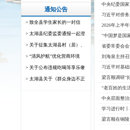
中央纪委国家
通知公告
习近平对侨务
> 致全县学生家长的一封信
2026年上
> 太湖县纪委监委通报一起澄
"中国梦是国
> 关于征集太湖县村（居）、
省委常委会会
> “清风护航”优化营商环境
刘海泉主持召
习近平对基础
> 关于公布违规吃喝等享乐奢
梁言顺调研“
> 太湖县关于《群众身边不正
“老百姓的生
中央层面整治
学习进行时丨
梁言顺在铜陵