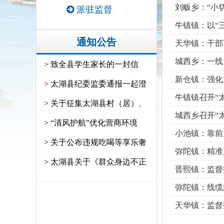
刘畈乡：“小切
派驻监督
牛镇镇：以“
通知公告
天华镇：干部
城西乡：一线
> 致全县学生家长的一封信
新仓镇：强化
> 太湖县纪委监委通报一起澄
牛镇镇召开“
> 关于征集太湖县村（居）、
城西乡召开“
> “清风护航”优化营商环境
小池镇：靠前
> 关于公布违规吃喝等享乐奢
弥陀镇：精准
> 太湖县关于《群众身边不正
晋熙镇：监督
弥陀镇：线缆
天华镇：监督