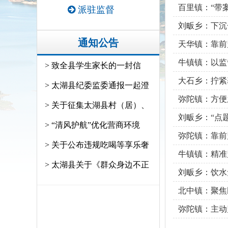
百里镇：“带案
派驻监督
刘畈乡：下沉
通知公告
天华镇：靠前
牛镇镇：以监
> 致全县学生家长的一封信
大石乡：拧紧
> 太湖县纪委监委通报一起澄
弥陀镇：方便
> 关于征集太湖县村（居）、
刘畈乡：“点题
> “清风护航”优化营商环境
弥陀镇：靠前
> 关于公布违规吃喝等享乐奢
牛镇镇：精准
> 太湖县关于《群众身边不正
刘畈乡：饮水
北中镇：聚焦
弥陀镇：主动