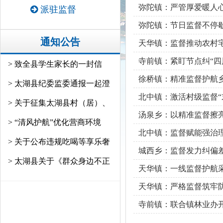
弥陀镇：严管厚爱暖人心
派驻监督
弥陀镇：节日监督不停歇
通知公告
天华镇：监督推动农村
寺前镇：紧盯节点纠“四
> 致全县学生家长的一封信
徐桥镇：精准监督护航
> 太湖县纪委监委通报一起澄
北中镇：激活村级监督“末
> 关于征集太湖县村（居）、
汤泉乡：以精准监督擦
> “清风护航”优化营商环境
北中镇：监督赋能强治理
> 关于公布违规吃喝等享乐奢
城西乡：监督发力纠偏差
> 太湖县关于《群众身边不正
天华镇：一线监督护航采
天华镇：严格监督筑牢防
寺前镇：联合镇林业办