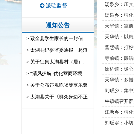
汤泉乡：压实
派驻监督
汤泉乡：强化
通知公告
天华镇：靠前
天华镇：以精
> 致全县学生家长的一封信
晋熙镇：打好
> 太湖县纪委监委通报一起澄
寺前镇：廉洁
> 关于征集太湖县村（居）、
徐桥镇：暖心
> “清风护航”优化营商环境
天华镇：多措
> 关于公布违规吃喝等享乐奢
刘畈乡：集中
> 太湖县关于《群众身边不正
牛镇镇召开群
江塘乡：强化
刘畈乡：小切