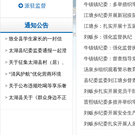
牛镇镇纪委：多举措织
派驻监督
江塘乡纪委开展新冠疫
通知公告
江塘乡：扎实开展十五
刘畈乡：强化监督执纪
> 致全县学生家长的一封信
牛镇镇纪委：强化监督执
> 太湖县纪委监委通报一起澄
牛镇镇纪委：督查指导
> 关于征集太湖县村（居）、
汤泉乡组织观看警示教
> “清风护航”优化营商环境
县纪委监委到江塘乡督
> 关于公布违规吃喝等享乐奢
刘畈乡扎实开展党员干
> 太湖县关于《群众身边不正
晋熙镇纪委多措并举织牢
刘畈乡纪委开展安全生
刘畈乡纪委扎实开展人