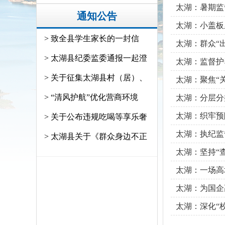
太湖：暑期监督
通知公告
太湖：小盖板
> 致全县学生家长的一封信
太湖：群众“出
> 太湖县纪委监委通报一起澄
太湖：监督护
> 关于征集太湖县村（居）、
太湖：聚焦“
> “清风护航”优化营商环境
太湖：分层分
太湖：织牢预
> 关于公布违规吃喝等享乐奢
太湖：执纪监
> 太湖县关于《群众身边不正
太湖：坚持“
太湖：一场高
太湖：为国企
太湖：深化“