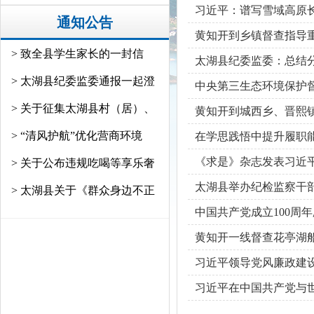
习近平：谱写雪域高原
通知公告
黄知开到乡镇督查指导
> 致全县学生家长的一封信
太湖县纪委监委：总结
> 太湖县纪委监委通报一起澄
中央第三生态环境保护
> 关于征集太湖县村（居）、
黄知开到城西乡、晋熙
> “清风护航”优化营商环境
在学思践悟中提升履职
《求是》杂志发表习近
> 关于公布违规吃喝等享乐奢
太湖县举办纪检监察干
> 太湖县关于《群众身边不正
中国共产党成立100周
黄知开一线督查花亭湖
习近平领导党风廉政建
习近平在中国共产党与