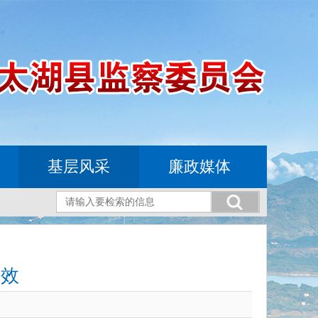
基层风采
廉政媒体
实效