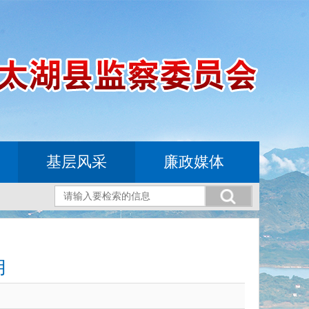
基层风采
廉政媒体
用