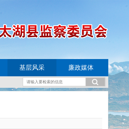
基层风采
廉政媒体