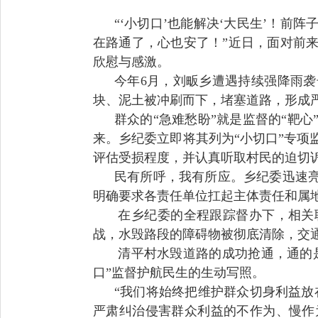
“‘小切口’也能解决‘大民生’！
在路通了，心也安了！”近日，面对前
欣慰与感激。
今年6月，刘畈乡遭遇持续强降雨
块、泥土被冲刷而下，堵塞道路，形成
群众的“急难愁盼”就是监督的“靶
来。乡纪委立即将其列为“小切口”专
评估受损程度，并认真听取村民的迫切
民有所呼，我有所应。乡纪委迅速亮
明确要求各责任单位扛起主体责任和属
在乡纪委的全程跟踪督办下，相关
战，水毁路段的障碍物被彻底清除，交
清平村水毁道路的成功抢通，通的是
口”监督护航民生的生动写照。
“我们将始终把维护群众切身利益放
严肃纠治侵害群众利益的不作为、慢作