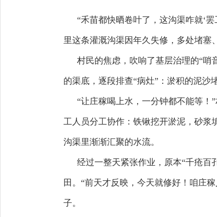
“禾苗都快晒卷叶了，这沟渠咋就‘
里这条灌溉沟渠因年久失修，多处堵塞、
村民的焦虑，吹响了基层治理的“哨
的渠底，逐段排查“病灶”：淤积的泥沙
“让庄稼喝上水，一分钟都不能等！
工人员分工协作：铁锹挖开淤泥，砂浆
沟渠里渐渐汇聚的水流。
经过一整天紧张作业，原本“千疮百
田。“前天才反映，今天就修好！咱庄
子。