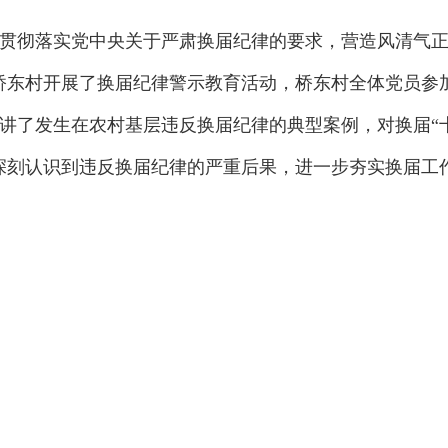
贯彻落实党中央关于严肃换届纪律的要求，营造风清气
桥东村开展了换届纪律警示教育活动，桥东村全体党员参
讲了发生在农村基层违反换届纪律的典型案例，对换届“
深刻认识到违反换届纪律的严重后果，进一步夯实换届工