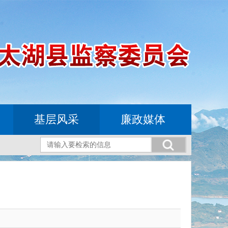
基层风采
廉政媒体