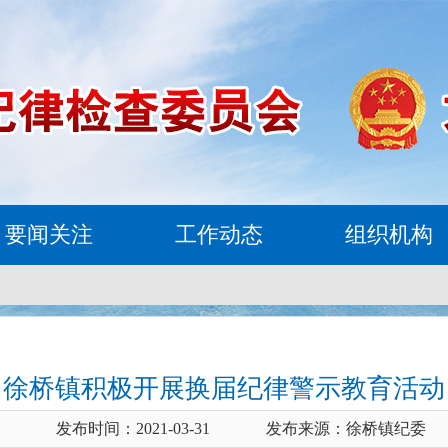
要闻关注
工作动态
组织机构
徐桥镇积极开展换届纪律警示教育活动
发布时间：2021-03-31
发布来源：徐桥镇纪委