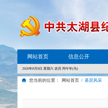
网站首页
信息公开
2026年8月8日 星期六 农历 丙午年(马)
您当前的位置：
网站首页
/
基层风采