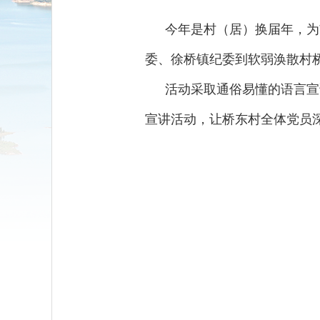
今年是村（居）换届年，为
委、徐桥镇纪委到软弱涣散村
活动采取通俗易懂的语言宣
宣讲活动，让桥东村全体党员