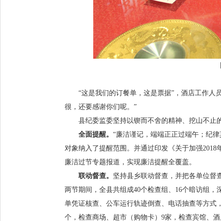
“这是我们的订餐单，这是票据”，酒店工作人
很，还要感谢你们呢。”
县纪委监委
坚持以锲而不舍的精神、挖山不止的
全面提醒。
“廉洁谨记，端端正正过端午；纪律
对象纳入了提醒范围。并通过印发《关于加强201
廉洁过节专题报道，实现廉洁提醒全覆盖。
联动督查。
坚持县乡联动督查，并把各单位督
两节期间，全县共组成40个检查组、16个暗访组
单凭证核查、公车运行轨迹倒查、电话抽查等方式
个，检查商场、超市（购物卡）9家，检查宾馆、酒店