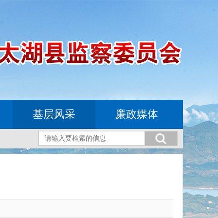
基层风采
廉政媒体