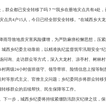
处，群众都已安全转移了吗？”“我乡在册地灾点共有4处
灾点共4户15人，今日已经全部安全转移。”在城西乡大
。
降雨导致地质灾害风险骤增，为严防麻痹松懈思想，压紧
，城西乡纪委主动靠前，以精准执纪监督筑牢汛期安全“纪
场问询、走访群众等方式，深入大龙村、凉亭村、树林村
乡村两级24小时值班值守、领导带班、险情信息上报等制
及时等形式主义、官僚主义问题；乡纪委同步将群众转移
细转移群众的后续帮扶、民生保障等工作。
。下一步，城西乡纪委将持续紧绷防汛防灾纪律之弦，保