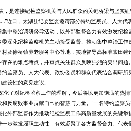
代表，是连接纪检监察机关与人民群众的关键桥梁与坚实
……”近日，太湖县纪委监委邀请部分特约监察员、人大代
题集中整治调研督导活动，以外部监督合力有效激发纪检监
监委深化纪检监察机关主动接受监督、推动集中整治工作
平村及徐桥镇养老服务中心等地，实地督导高标准农田建设
中存在的难点堵点，并重点关注群众反映强烈的突出问题
特约监察员、人大代表、政协委员和群众代表结合调研所
和建设性的意见建议。
步深化了对纪检监察工作的理解，今后将以更加饱满的热
设和反腐败事业贡献自己的智慧与力量。”一名特约监察员
强化外部监督作为推动纪检监察工作高质量发展的关键举
进一步激发履职主动性，有效凝聚了各方监督合力。代表